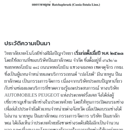
ประวัติความเป็นมา
วิทยาลัยเทคโนโลยีช่างฝีมือปัญจวิทยา
เริ่มก่อตั้งเมื่อปี พ.ศ. ๒๕๑๓
โดยใช้สถานที่ของบริษัทปัณยาลักษณ จำกัด ซึ่งตั้งอยู่ที่ ๙๔๒/๑
ซอยพหลโยธิน ๑๘ ถนนพหลโยธิน แขวงจอมพล เขตจตุจักร กทม.
ซึ่งเป็นผู้แทนจำหน่ายและบริการรถยนต์ “เปอโยต์” มีนายพูน ปัณ
ยาลักษณ เป็นกรรมการจัดการ เนื่องจากบริษัทประสบปัญหาเกี่ยว
กับช่างซ่อมและบริการที่ขาดความรู้และประสบการณ์ ทางบริษัท
AUTOMOBILES PEUGEOT แห่งประเทศฝรั่งเศส จึงได้ส่งผู้
เชี่ยวชาญเข้ามาฝึกช่างในประเทศไทย โดยให้ทุนการเปิดอบรมช่าง
เพื่อส่งไปประจำยังตัวแทนจำหน่ายต่างจังหวัด เมื่อเปิดอบรมช่างได้
ไม่นาน นายพูน ปัณยาลักษณ กรรมการจัดการ บริษัท ปัณยาลัก
ษณ ได้เล็งเห็นว่าประเทศไทยยังขาดช่างระดับฝีมืออีกเป็นจำนวน