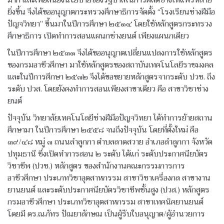
มาก และเพื่อสนองนโยบายของรัฐบาลในการผลิตช่างให้แพร่หลาย
ยิ่งขึ้น จึงได้ขออนุญาตกระทรวงศึกษาธิการจัดตั้ง “โรงเรียนช่างฝีมือ
ปัญจวิทยา” ขึ้นมาในปีการศึกษา ๒๕๑๔ โดยใช้หลักสูตรกระทรวง
ศึกษาธิการ เปิดทำการสอนแผนกช่างยนต์ เพียงแผนกเดียว
ในปีการศึกษา ๒๕๓๑ จึงได้ขออนุญาตเปลี่ยนแปลงการใช้หลักสูตร
ของกรมอาชีวศึกษา มาใช้หลักสูตรของสถาบันเทคโนโลยีราชมงคล
และในปีการศึกษา ๒๕๓๒ จึงได้ขอขยายหลักสูตรจากระดับ ปวช. ถึง
ระดับ ปวส. โดยยังคงทำการสอนเพียงสาขาเดียว คือ สาขาวิชาช่าง
ยนต์
ปัจจุบัน วิทยาลัยเทคโนโลยีช่างฝีมือปัญจวิทยา ได้ทำการย้ายสถาน
ศึกษามา ในปีการศึกษา ๒๕๕๘ จนถึงปัจจุบัน โดยที่ตั้งใหม่ คือ
๓๙/๔๘ หมู่ ๓ ถนนลำลูกกา ตำบลลาดสวาย อำเภอลำลูกกา จังหวัด
ปทุมธานี ซึ่งเปิดทำการสอน ๒ ระดับ ได้แก่ ระดับประกาศนียบัตร
วิชาชีพ (ปวช.) หลักสูตร ของสำนักงานคณะกรรมการการ
อาชีวศึกษา ประเภทวิชาอุตสาหกรรม สาขาวิชาเครื่องกล สาขางาน
ยานยนต์ และระดับประกาศนียบัตรวิชาชีพชั้นสูง (ปวส.) หลักสูตร
กรมอาชีวศึกษา ประเภทวิชาอุตสาหกรรม สาขาเทคนิคยานยนต์
โดยมี ดร.ณภัทร ปัณยาลักษณ เป็นผู้รับใบอนุญาต/ผู้อำนวยการ